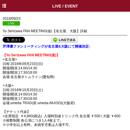
HOME
LIVE / EVENT
INFO
2018/09/23
LIVE
DISC
Yu Serizawa FAN MEETING(仮)【名古屋、大阪】詳細
PROFILE
芹澤優ファンミーティングが名古屋&大阪にて開催決定
♪
LIVE / EVENT
【Yu Serizawa FAN MEETING(仮)】
<名古屋>
MEDIA
日程:2018年09月23日(日)
開場/開演:14:00/14:30
開場/開演:17:30/18:00
MOVIE
会場:名古屋ボトムライン(愛知県)
GOODS
<大阪>
日程:2018年10月20日(土)
開場/開演:14:00/14:30
SPECIAL
開場/開演:17:30/18:00
会場:umeda TRAD(前 umeda AKASO)(大阪府)
X
【チケット代金】
○全席指定 ￥4,860(税込) 入場時別途ドリンク代 名古屋 ￥500 / 大阪 ￥600
※枚数制限:各公演につき1人4枚まで。
※小学生以上有料。未就学児童は入場不可。