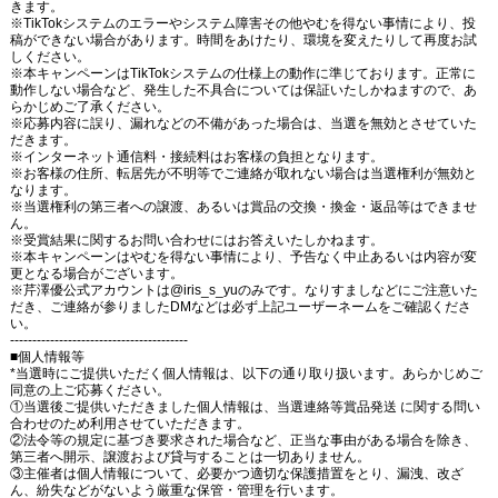
きます。
※TikTokシステムのエラーやシステム障害その他やむを得ない事情により、投
稿ができない場合があります。時間をあけたり、環境を変えたりして再度お試
しください。
※本キャンペーンはTikTokシステムの仕様上の動作に準じております。正常に
動作しない場合など、発生した不具合については保証いたしかねますので、あ
らかじめご了承ください。
※応募内容に誤り、漏れなどの不備があった場合は、当選を無効とさせていた
だきます。
※インターネット通信料・接続料はお客様の負担となります。
※お客様の住所、転居先が不明等でご連絡が取れない場合は当選権利が無効と
なります。
※当選権利の第三者への譲渡、あるいは賞品の交換・換金・返品等はできませ
ん。
※受賞結果に関するお問い合わせにはお答えいたしかねます。
※本キャンペーンはやむを得ない事情により、予告なく中止あるいは内容が変
更となる場合がございます。
※芹澤優公式アカウントは@iris_s_yuのみです。なりすましなどにご注意いた
だき、ご連絡が参りましたDMなどは必ず上記ユーザーネームをご確認くださ
い。
----------------------------------------
■個人情報等
*当選時にご提供いただく個人情報は、以下の通り取り扱います。あらかじめご
同意の上ご応募ください。
①当選後ご提供いただきました個人情報は、当選連絡等賞品発送 に関する問い
合わせのため利用させていただきます。
②法令等の規定に基づき要求された場合など、正当な事由がある場合を除き、
第三者へ開示、譲渡および貸与することは一切ありません。
③主催者は個人情報について、必要かつ適切な保護措置をとり、漏洩、改ざ
ん、紛失などがないよう厳重な保管・管理を行います。