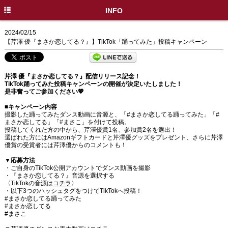
HOME
INFO
INFO
2024/02/15
【芹澤 優『まさか恋してる？』】TikTok「踊ってみた」投稿キャンペーン
DISC
PROFILE
芹澤 優『まさか恋してる？』配信リリース記念！
TikTok踊ってみた投稿キャンペーンの開催が決定いたしました！
LIVE / EVENT
是非奮ってご参加ください💖
■キャンペーン内容
MEDIA
撮影した踊ってみたダンス動画に音源と、「#まさか恋してる踊ってみた」「#
まさか恋してる」「#まさこ」を付けて投稿。
MOVIE
投稿してくれた方の中から、芹澤優賞1名、参加賞2名を選出！
選ばれた方にはAmazonギフトカードと芹澤優グッズをプレゼント、さらに芹澤
優賞の受賞者には芹澤優からのコメントも！
GOODS
▼応募方法
SPECIAL
・ご自身のTikTok公開アカウントでダンス動画を撮影
・『まさか恋してる？』音源を選択する
〈TikTokの音源は
コチラ
〉
X
・以下3つのハッシュタグをつけてTikTokへ投稿！
#まさか恋してる踊ってみた
#まさか恋してる
#まさこ