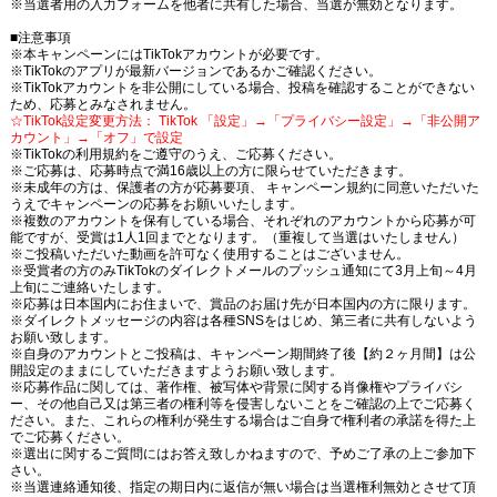
※当選者用の入力フォームを他者に共有した場合、当選が無効となります。
■注意事項
※本キャンペーンにはTikTokアカウントが必要です。
※TikTokのアプリが最新バージョンであるかご確認ください。
※TikTokアカウントを非公開にしている場合、投稿を確認することができない
ため、応募とみなされません。
☆TikTok設定変更方法： TikTok 「設定」→「プライバシー設定」→「非公開ア
カウント」→「オフ」で設定
※TikTokの利用規約をご遵守のうえ、ご応募ください。
※ご応募は、応募時点で満16歳以上の方に限らせていただきます。
※未成年の方は、保護者の方が応募要項、 キャンペーン規約に同意いただいた
うえでキャンペーンの応募をお願いいたします。
※複数のアカウントを保有している場合、それぞれのアカウントから応募が可
能ですが、受賞は1人1回までとなります。（重複して当選はいたしません）
※ご投稿いただいた動画を許可なく使用することはございません。
※受賞者の方のみTikTokのダイレクトメールのプッシュ通知にて3月上旬～4月
上旬にご連絡いたします。
※応募は日本国内にお住まいで、賞品のお届け先が日本国内の方に限ります。
※ダイレクトメッセージの内容は各種SNSをはじめ、第三者に共有しないよう
お願い致します。
※自身のアカウントとご投稿は、キャンペーン期間終了後【約２ヶ月間】は公
開設定のままにしていただきますようお願い致します。
※応募作品に関しては、著作権、被写体や背景に関する肖像権やプライバシ
ー、その他自己又は第三者の権利等を侵害しないことをご確認の上でご応募く
ださい。また、これらの権利が発生する場合はご自身で権利者の承諾を得た上
でご応募ください。
※選出に関するご質問にはお答え致しかねますので、予めご了承の上ご参加下
さい。
※当選連絡通知後、指定の期日内に返信が無い場合は当選権利無効とさせて頂