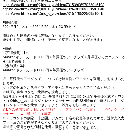
▼芹澤優のダンスお手本動画はコチラ
https://www.tiktok.com/@iris_s_yu/video/7315390697023016198
https://www.tiktok.com/@iris_s_yu/video/7326492289113591048
https://www.tiktok.com/@iris_s_yu/video/7315779522509540615
■投稿期間
2024/2/15（木）～2024/2/29（木）23:59まで
※締め切り以降の応募は無効となります。ご注意ください。
※やむを得ない事情により、予告なく変更になることがあります。
■賞品
〈芹澤優賞〉1名
Amazonギフトカード3,000円＋芹澤優ツアーグッズ＋芹澤優からのコメントを
HP上で発表！
〈参加賞〉3名
Amazonギフトカード1,000円＋芹澤優ツアーグッズ
※「芹澤優ツアーグッズ」については運営側でアイテムを選定し、お送りいた
します。
グッズの対象となるライブ・アイテムは選べませんのでご了承ください。
※厳正な審査のうえ、受賞者を決定します。
※3月上旬～4月上旬の間に、受賞された方にはTikTok上で芹澤優公式アカウン
ト（@iris_s_yu）よりダイレクトメッセージのPUSH通知でご連絡します。ダ
イレクトメールが受信できますよう、設定をお願い致します。
☆DMの受信設定 ：TikTok 「設定」→「プライバシー設定」→「ダイレクトメ
ッセージ」→「誰でも」で設定
※アカウントの削除・非公開、アカウント名の変更等されますと、送付先入力
フォームのご案内ができなくなりますのでご注意ください。
※当選で獲得された権利を他者に譲渡することはできません。