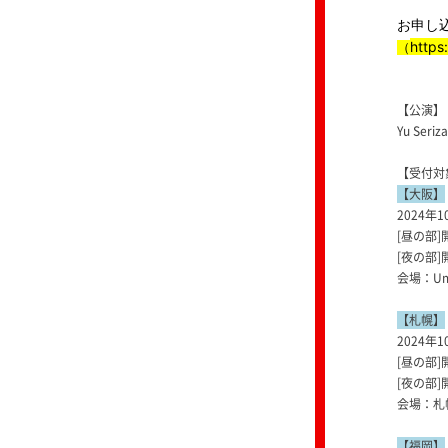
お申し
https:
（
【公演】
Yu Seriz
【受付対
【大阪】
2024年1
[昼の部]
[夜の部]開
会場：Ume
【札幌】
2024年1
[昼の部]開
[夜の部]開
会場：札幌
【福岡】