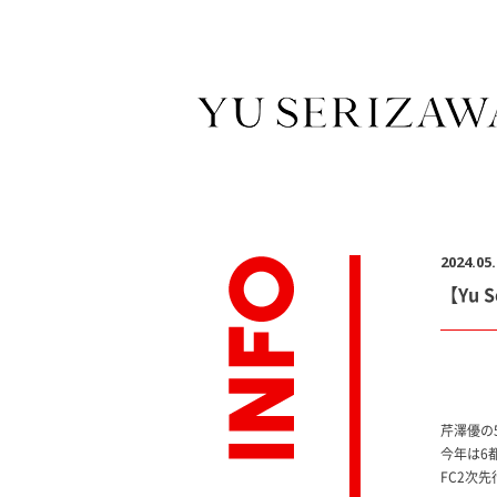
2024.05
【Yu S
芹澤優の
今年は6
FC2次先