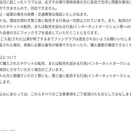
当日に起こったトラブルは、必ずその場で現地係員の方に各自で交渉し問題を解決
ができませんので、対応できません。
止・延期の場合の旅費・交通費等は保証いたしかねます。
トは、理由を問わず第三者に転売する行為は一切禁止されています。また、転売の
れたチケットの転売、または転売を試みる行為(インターネットオークション等への
た会員の方にファンクラブを退会していただくこととなります。
(ご入金)された公演が終了するまでファンクラブは退会されないようお願いいたし
会された場合、発券に必要な番号が取得できなかったり、購入履歴が確認できなく
止について
て購入されたチケットの転売、または転売を試みる行為(インターネットオークショ
無効とさせていただく場合がございます。
人の方に御譲りいただく際にも、第三者に転売する行為(インターネットオークショ
します。
込みにあたっては、これらすべてのご注意事項をご了承頂けたものとしてみなしま