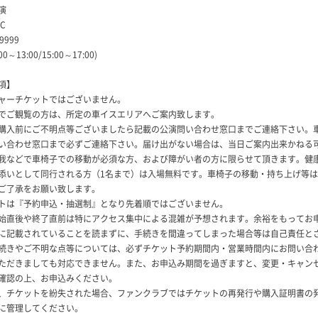
演
IC
-9999
00～13:00/15:00～17:00)
項】
ャーチケットではございません。
でご観覧の方は、所定の車イスエリアへご案内致します。
購入前にご不明点等ございましたら記載の公演問い合わせ窓口までご連絡下さい。
い合わせ窓口まで必ずご連絡下さい。届け出がない場合は、当日ご案内出来かねる
我などで車椅子での移動が必須な方、および障がい者の方に限らせて頂きます。健
添いとして同行される方（1名まで）は入場無料です。車椅子の移動・持ち上げ等
ご了承をお願い致します。
トは『予約申込・抽選制』となり先着順ではございません。
始直後や終了直前は特にアクセス集中による混雑が予想されます。余裕をもってお
に記載されていることを読まずに、手続きを間違ってしまった場合等は自己責任と
続きやご不明な点等については、必ずチケット予約期間内・営業時間内にお問い合
ただきましても対応できません。また、お申込み期間を過ぎますと、変更・キャン
確認の上、お申込みください。
、チケットを紛失された場合、ファンクラブではチケットの再発行や購入証明書の
に管理してください。