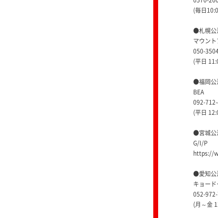
0570-20
(毎日10:0
●札幌公
マウント
050-350
(平日 11:
●福岡公
BEA
092-712
(平日 12:
●宮城公
G/I/P
https://
●愛知公
キョード
052-972
(月～金 1