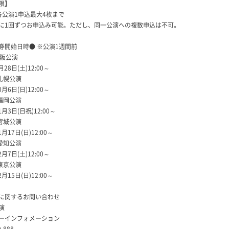
限】
各公演1申込最大4枚まで
に1回ずつお申込み可能。ただし、同一公演への複数申込は不可。
券開始日時● ※公演1週間前
大阪公演
月28日(土)12:00～
3札幌公演
0月6日(日)12:00～
0福岡公演
1月3日(日祝)12:00～
4宮城公演
1月17日(日)12:00～
4愛知公演
2月7日(土)12:00～
2東京公演
2月15日(日)12:00～
に関するお問い合わせ
演
ーインフォメーション