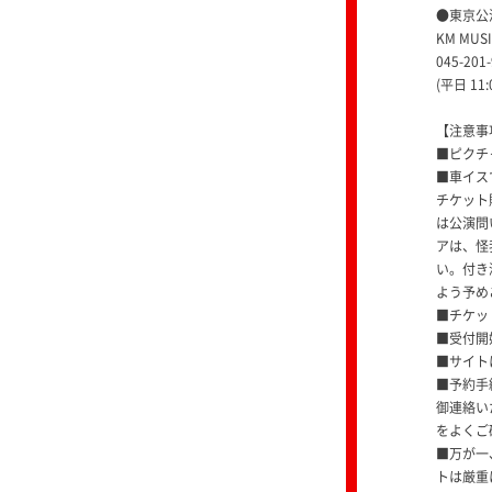
●東京公
KM MUS
045-201
(平日 11:
【注意事
■ピクチ
■車イス
チケット
は公演問
アは、怪
い。付き
よう予め
■チケッ
■受付開
■サイト
■予約手
御連絡い
をよくご
■万が一
トは厳重