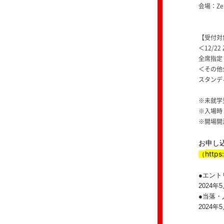
会場：Zepp
【受付対
＜12/22
全席指定 
＜その他
スタンディ
※未就学
※入場時
※開場開
お申し
https:
（
●エント
2024年5
●当落・
2024年5