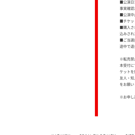
■公演日
事実確認
■公演中
■チケッ
■購入さ
込みされ
■ご当選
途中で退
※転売禁
本受付に
ケットを
友人・知
をお願い
※お申し