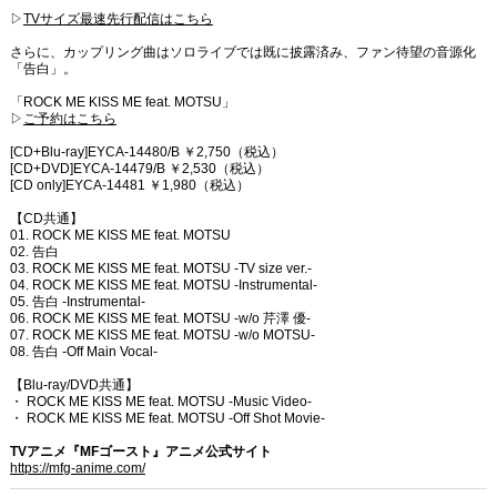
▷
TVサイズ最速先行配信はこちら
さらに、カップリング曲はソロライブでは既に披露済み、ファン待望の音源化
「告白」。
「ROCK ME KISS ME feat. MOTSU」
▷
ご予約はこちら
[CD+Blu-ray]EYCA-14480/B ￥2,750（税込）
[CD+DVD]EYCA-14479/B ￥2,530（税込）
[CD only]EYCA-14481 ￥1,980（税込）
【CD共通】
01. ROCK ME KISS ME feat. MOTSU
02. 告白
03. ROCK ME KISS ME feat. MOTSU -TV size ver.-
04. ROCK ME KISS ME feat. MOTSU -Instrumental-
05. 告白 -Instrumental-
06. ROCK ME KISS ME feat. MOTSU -w/o 芹澤 優-
07. ROCK ME KISS ME feat. MOTSU -w/o MOTSU-
08. 告白 -Off Main Vocal-
【Blu-ray/DVD共通】
・ ROCK ME KISS ME feat. MOTSU -Music Video-
・ ROCK ME KISS ME feat. MOTSU -Off Shot Movie-
TVアニメ『MFゴースト』アニメ公式サイト
https://mfg-anime.com/