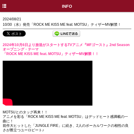
HOME
INFO
INFO
2024/08/21
10/30（水）発売「ROCK ME KISS ME feat. MOTSU」ティザーMV解禁！
DISC
PROFILE
2024年10月6日より放送がスタートするTVアニメ『MFゴースト』2nd Season
オープニング・テーマ
LIVE / EVENT
「ROCK ME KISS ME feat. MOTSU」ティザーMV解禁！！
MEDIA
MOVIE
GOODS
SPECIAL
X
MOTSUとのタッグ再来！！
アニメを彩る「ROCK ME KISS ME feat. MOTSU」はデッドヒート感満載の一
曲に！
前作大ヒットした「JUNGLE FIRE」に続き、2人のボーカルワークの相性の良
さが際立つユーロビート♪