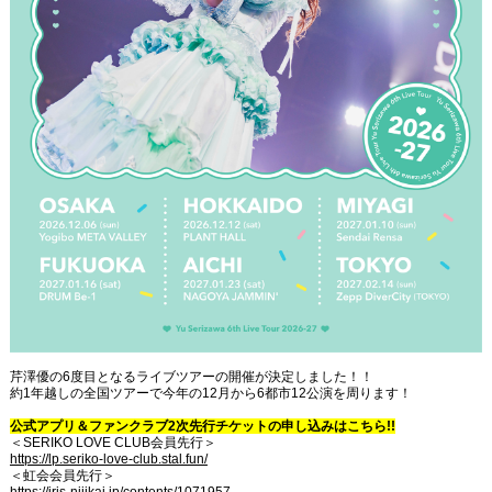
芹澤優の6度目となるライブツアーの開催が決定しました！！
約1年越しの全国ツアーで今年の12月から6都市12公演を周ります！
公式アプリ＆ファンクラブ2次先行チケットの申し込みはこちら!!
＜SERIKO LOVE CLUB会員先行＞
https://lp.seriko-love-club.stal.fun/
＜虹会会員先行＞