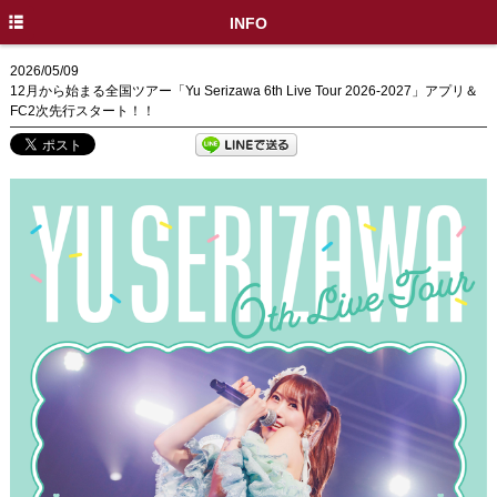
HOME
INFO
INFO
2026/05/09
12月から始まる全国ツアー「Yu Serizawa 6th Live Tour 2026-2027」アプリ＆
DISC
FC2次先行スタート！！
PROFILE
LIVE / EVENT
MEDIA
MOVIE
GOODS
SPECIAL
X