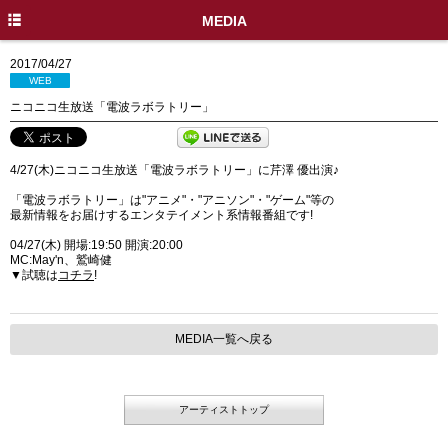
HOME
MEDIA
INFO
2017/04/27
WEB
DISC
ニコニコ生放送「電波ラボラトリー」
PROFILE
4/27(木)ニコニコ生放送「電波ラボラトリー」に芹澤 優出演♪
LIVE / EVENT
「電波ラボラトリー」は"アニメ"・"アニソン"・"ゲーム"等の
MEDIA
最新情報をお届けするエンタテイメント系情報番組です!
04/27(木) 開場:19:50 開演:20:00
MOVIE
MC:May'n、鷲崎健
▼試聴は
コチラ
!
GOODS
SPECIAL
MEDIA一覧へ戻る
X
アーティストトップ