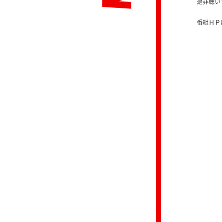
是非聴い
番組ＨＰ