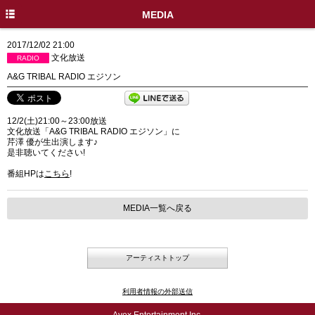
HOME
MEDIA
INFO
2017/12/02 21:00
文化放送
RADIO
DISC
A&G TRIBAL RADIO エジソン
PROFILE
12/2(土)21:00～23:00放送
LIVE / EVENT
文化放送「A&G TRIBAL RADIO エジソン」に
芹澤 優が生出演します♪
MEDIA
是非聴いてください!
番組HPは
こちら
!
MOVIE
GOODS
MEDIA一覧へ戻る
SPECIAL
X
アーティストトップ
利用者情報の外部送信