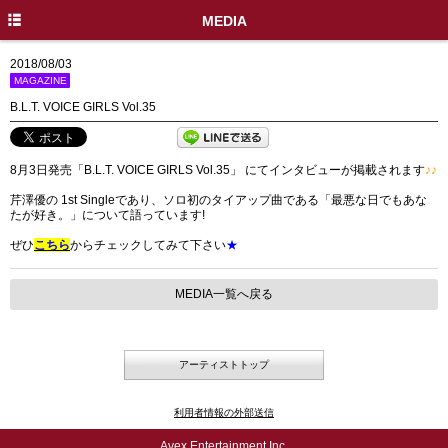
HOME
MEDIA
INFO
2018/08/03
MAGAZINE
DISC
B.L.T. VOICE GIRLS Vol.35
PROFILE
8月3日発売「B.L.T. VOICE GIRLS Vol.35」 にてインタビューが掲載されます
♪♪
LIVE / EVENT
芹澤優の 1st Singleであり、ソロ初のタイアップ曲である「最悪な日でもあな
MEDIA
たが好き。」について語っています!
ぜひ
こちら
からチェックしてみて下さい
★
MOVIE
GOODS
MEDIA一覧へ戻る
SPECIAL
アーティストトップ
X
利用者情報の外部送信
Avex Entertainment Inc.